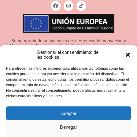
Se ha aprobado un incentivo de la Agencia de Innovación y
Desarrollo IDAE, de la junta de Andalucía, Por un importe de
13.274,38€ euros, cofinanciado en un 80% por la Unión
Gestionar el consentimiento de
Europea a través del Fondo Europeo de Desarrollo
las cookies
Regional, FEDER para la realización de un proyecto
“IMPLANTACIÓN DE ERP Y SGA” con el objetivo de
“Garantizar un mejor uso de las tecnologías de la
Para ofrecer las mejores experiencias, utilizamos tecnologías como las
información” .
cookies para almacenar y/o acceder a la información del dispositivo. El
consentimiento de estas tecnologías nos permitirá procesar datos como el
WOK LEGANES 2018 SL, se les ha aprobado las siguientes
comportamiento de navegación o las identificaciones únicas en este sitio.
ayudas de la Unión Europea con cargo al Fondo Europeo
de Desarrollo Regional, dentro del Programa para el
No consentir o retirar el consentimiento, puede afectar negativamente a
desarrollo energético sostenible de la Junta de Andalucía en
ciertas características y funciones.
el período 2011-2023, y que tiene por objetivo conseguir
una economía más limpia y sostenible:
Aceptar
1. WOK LEGANES 2018 SL – instalación fotovoltaica de
58,30kWp
Denegar