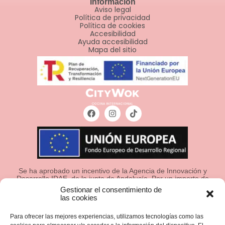
Información
Aviso legal
Política de privacidad
Política de cookies
Accesibilidad
Ayuda accesibilidad
Mapa del sitio
Se ha aprobado un incentivo de la Agencia de Innovación y
Desarrollo IDAE, de la junta de Andalucía, Por un importe de
13.274,38€ euros, cofinanciado en un 80% por la Unión
Gestionar el consentimiento de
Europea a través del Fondo Europeo de Desarrollo
las cookies
Regional, FEDER para la realización de un proyecto
“IMPLANTACIÓN DE ERP Y SGA” con el objetivo de
“Garantizar un mejor uso de las tecnologías de la
Para ofrecer las mejores experiencias, utilizamos tecnologías como las
información” .